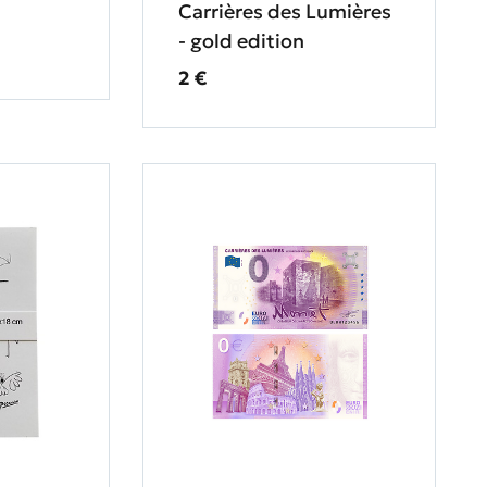
Carrières des Lumières
- gold edition
Prix ​​actuel
2 €