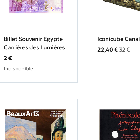
Billet Souvenir Egypte
Iconicube Cana
Carrières des Lumières
Prix ​​actuel
Ancien 
22,40 €
32 €
Prix ​​actuel
2 €
Indisponible