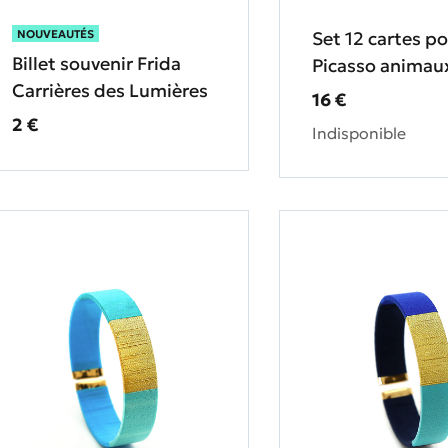
Set 12 cartes po
NOUVEAUTÉS
Billet souvenir Frida
Picasso animau
Carrières des Lumières
Prix ​​actuel
16 €
Prix ​​actuel
2 €
Indisponible