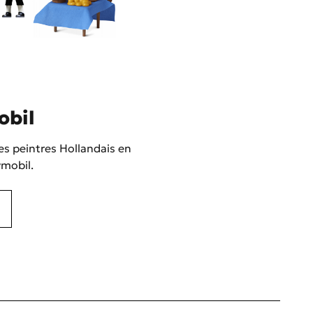
obil
es peintres Hollandais en
ymobil.