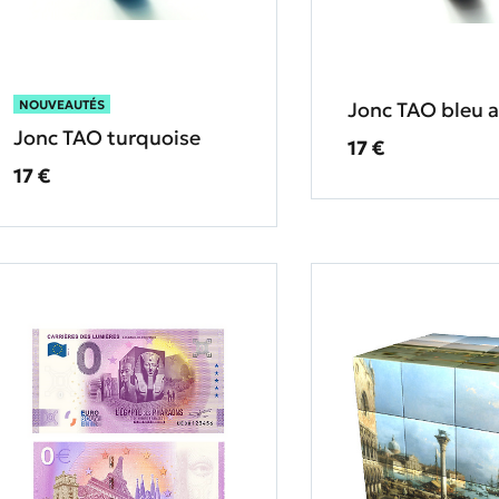
Jonc TAO bleu a
NOUVEAUTÉS
Jonc TAO turquoise
Prix ​​actuel
17 €
Prix ​​actuel
17 €