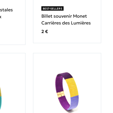
stales
BEST-SELLERS
Billet souvenir Monet
x
Carrières des Lumières
Prix ​​actuel
2 €