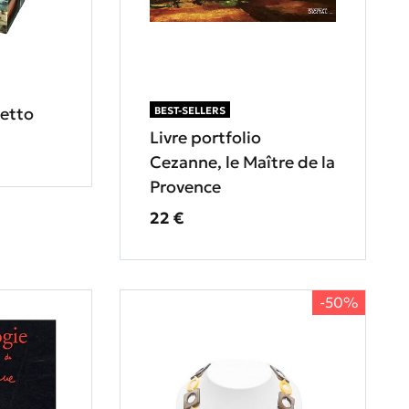
letto
BEST-SELLERS
Livre portfolio
prix
Cezanne, le Maître de la
Provence
Prix ​​actuel
22 €
-50%