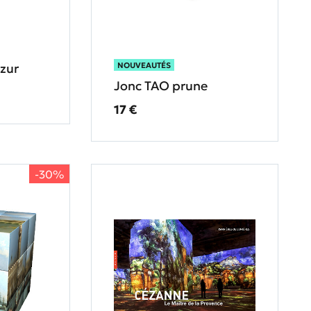
zur
NOUVEAUTÉS
Jonc TAO prune
Prix ​​actuel
17 €
-30%