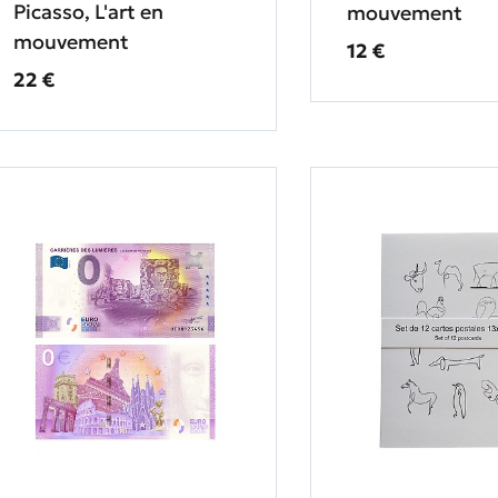
Picasso, L'art en
mouvement
mouvement
Prix ​​actuel
12 €
Prix ​​actuel
22 €