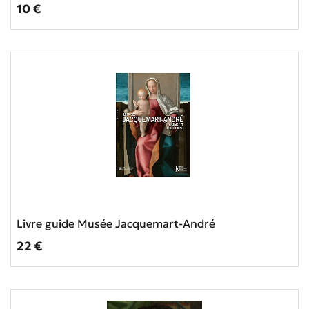
Prix ​​actuel
10 €
Livre guide Musée Jacquemart-André
Prix ​​actuel
22 €