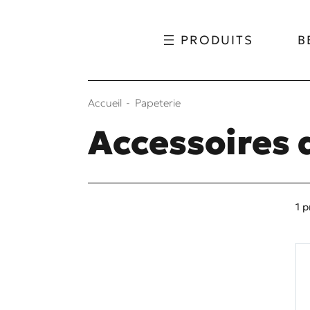
Aller au contenu
Aller au menu
PRODUITS
B
Accueil
Papeterie
Accessoires 
1 p