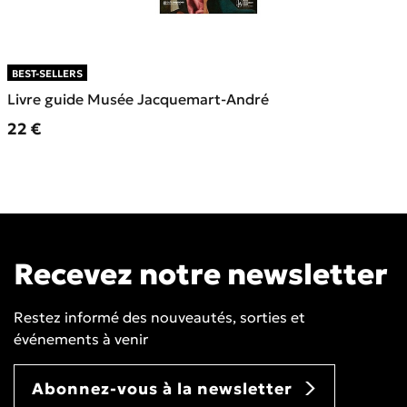
BEST-SELLERS
Livre guide Musée Jacquemart-André
Prix ​​actuel
22 €
Recevez notre newsletter
Restez informé des nouveautés, sorties et
événements à venir
Abonnez-vous à la newsletter