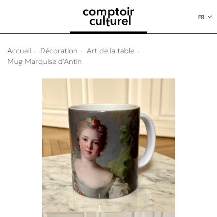
au contenu
 au menu
FR
Accueil
Décoration
Art de la table
Mug Marquise d'Antin