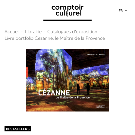
au contenu
 au menu
FR
Accueil
Librairie
Catalogues d'exposition
Livre portfolio Cezanne, le Maître de la Provence
BEST-SELLERS